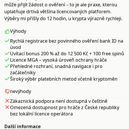
může přijít žádost o ověření – to je ale praxe, kterou
uplatňuje drtivá většina licencovaných platforem.
Výběry mi přišly do 12 hodin, u krypta výrazně rychleji.
Výhody
Rychlá registrace bez povinného ověření bank ID na
úvod
Uvítací bonus 200 % až do 12 500 Kč + 100 free spinů
Licence MGA – vysoká úroveň ochrany hráče
Přehledné rozhraní, snadná navigace i pro
začátečníky
Široký výběr platebních metod včetně kryptoměn
nevýhody
Zákaznická podpora není dostupná v češtině
Omezená dostupnost pro hráče z České republiky
bez lokální licence operátora
Další informace