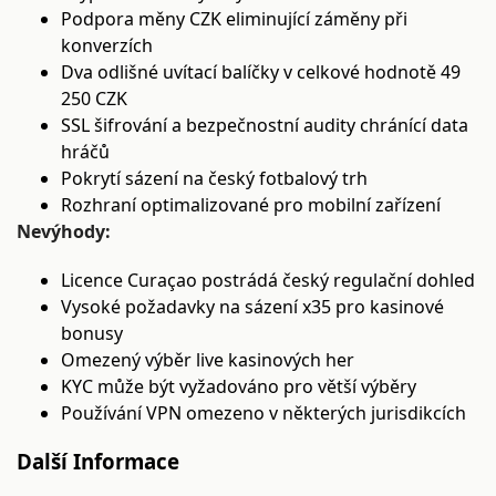
Podpora měny CZK eliminující záměny při
konverzích
Dva odlišné uvítací balíčky v celkové hodnotě 49
250 CZK
SSL šifrování a bezpečnostní audity chránící data
hráčů
Pokrytí sázení na český fotbalový trh
Rozhraní optimalizované pro mobilní zařízení
Nevýhody:
Licence Curaçao postrádá český regulační dohled
Vysoké požadavky na sázení x35 pro kasinové
bonusy
Omezený výběr live kasinových her
KYC může být vyžadováno pro větší výběry
Používání VPN omezeno v některých jurisdikcích
Další Informace