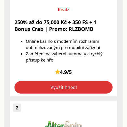
Realz
250% až do 75,000 Kč + 350 FS + 1
Bonus Crab | Promo: RLZBOMB
Online kasino s moderním rozhraním
optimalizovaným pro mobilní zařízení
Zaměření na výherní automaty a rychlý
přístup ke hře
4.9/5
Využít hned!