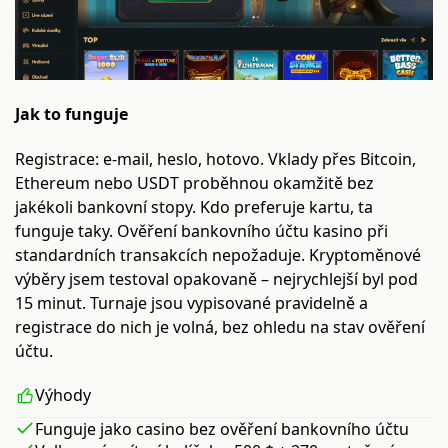
Jak to funguje
Registrace: e-mail, heslo, hotovo. Vklady přes Bitcoin,
Ethereum nebo USDT proběhnou okamžitě bez
jakékoli bankovní stopy. Kdo preferuje kartu, ta
funguje taky. Ověření bankovního účtu kasino při
standardních transakcích nepožaduje. Kryptoměnové
výběry jsem testoval opakovaně – nejrychlejší byl pod
15 minut. Turnaje jsou vypisované pravidelně a
registrace do nich je volná, bez ohledu na stav ověření
účtu.
Výhody
Funguje jako casino bez ověření bankovního účtu