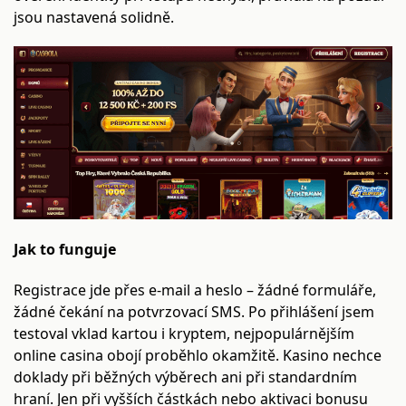
jsou nastavená solidně.
Jak to funguje
Registrace jde přes e-mail a heslo – žádné formuláře,
žádné čekání na potvrzovací SMS. Po přihlášení jsem
testoval vklad kartou i kryptem, nejpopulárnějším
online casina obojí proběhlo okamžitě. Kasino nechce
doklady při běžných výběrech ani při standardním
hraní. Jen při vyšších částkách nebo aktivaci bonusu