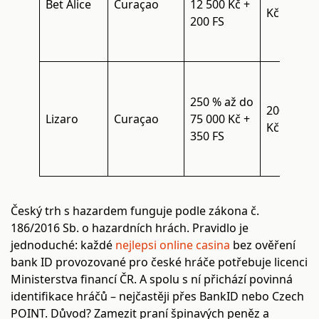
Bet Alice
Curaçao
12 500 Kč +
Kč
Ne
200 FS
Bi
E
Vi
Ma
250 % až do
200
Sk
Lizaro
Curaçao
75 000 Kč +
Kč
Bi
350 FS
E
Pa
Český trh s hazardem funguje podle zákona č.
186/2016 Sb. o hazardních hrách. Pravidlo je
jednoduché: každé
nejlepsi online casina
bez ověření
bank ID provozované pro české hráče potřebuje licenci
Ministerstva financí ČR. A spolu s ní přichází povinná
identifikace hráčů – nejčastěji přes BankID nebo Czech
POINT. Důvod? Zamezit praní špinavých peněz a