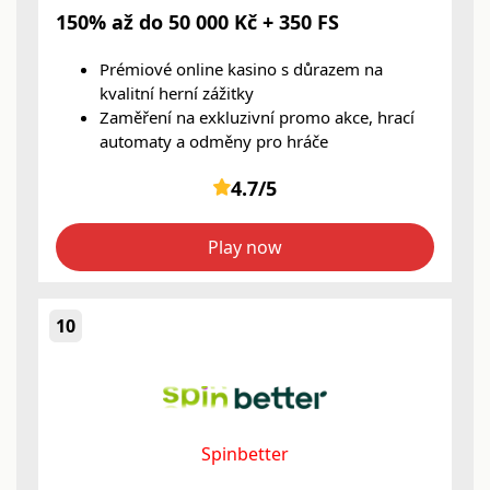
150% až do 50 000 Kč + 350 FS
Prémiové online kasino s důrazem na
kvalitní herní zážitky
Zaměření na exkluzivní promo akce, hrací
automaty a odměny pro hráče
4.7/5
Play now
Spinbetter