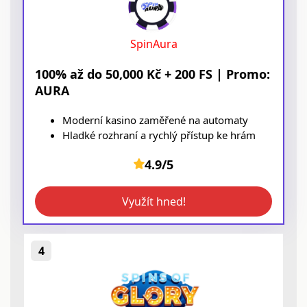
SpinAura
100% až do 50,000 Kč + 200 FS | Promo:
AURA
Moderní kasino zaměřené na automaty
Hladké rozhraní a rychlý přístup ke hrám
4.9/5
Využít hned!